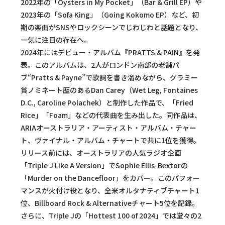
2022年の「Oysters in My Pocket」（Bar & Grill EP）や
2023年の「Sofa King」（Going Kokomo EP）など、初
期の楽曲がSNSやロックシーンでじわじわと話題となり、
一気に注目の存在へ。
2024年にはデビュー・アルバム『PRATTS & PAIN』を発
表。このアルバムは、2人がロンドン南部の老舗パ
ブ“Pratts & Payne”で歌詞を書き溜めながら、グラミー
賞ノミネート歴のあるDan Carey（Wet Leg, Fontaines
D.C., Caroline Polachek）と制作した作品で、「Fried
Rice」「Foam」などの代表曲を生み出した。同作品は、
ARIAオーストラリア・アーティスト・アルバム・チャー
ト、ヴァイナル・アルバム・チャートで共に1位を獲得。
リリース前には、オーストラリアの人気ラジオ企画
「Triple J Like A Version」でSophie Ellis-Bextorの
「Murder on the Dancefloor」をカバー。このパフォー
マンスが火付け役となり、全米オルタナティブチャート1
位、Billboard Rock & Alternativeチャート5位を記録。
さらに、Triple Jの「Hottest 100 of 2024」では堂々の2