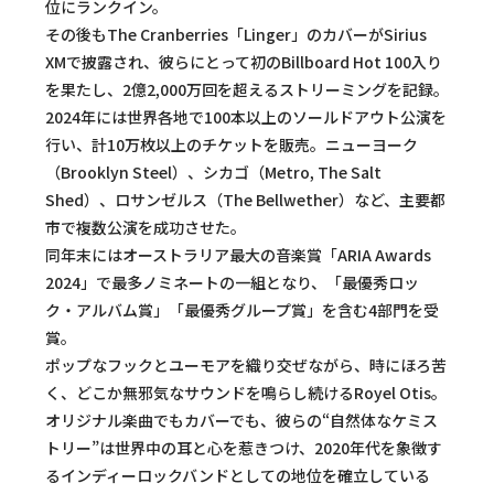
位にランクイン。
その後もThe Cranberries「Linger」のカバーがSirius
XMで披露され、彼らにとって初のBillboard Hot 100入り
を果たし、2億2,000万回を超えるストリーミングを記録。
2024年には世界各地で100本以上のソールドアウト公演を
行い、計10万枚以上のチケットを販売。ニューヨーク
（Brooklyn Steel）、シカゴ（Metro, The Salt
Shed）、ロサンゼルス（The Bellwether）など、主要都
市で複数公演を成功させた。
同年末にはオーストラリア最大の音楽賞「ARIA Awards
2024」で最多ノミネートの一組となり、「最優秀ロッ
ク・アルバム賞」「最優秀グループ賞」を含む4部門を受
賞。
ポップなフックとユーモアを織り交ぜながら、時にほろ苦
く、どこか無邪気なサウンドを鳴らし続けるRoyel Otis。
オリジナル楽曲でもカバーでも、彼らの“自然体なケミス
トリー”は世界中の耳と心を惹きつけ、2020年代を象徴す
るインディーロックバンドとしての地位を確立している