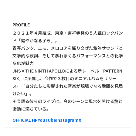
PROFILE
２０２１年４月結成、東京・吉祥寺発の５人組ロックバン
ド「健やかなる子ら」。
青春パンク、エモ、メロコアを織り交ぜた激熱サウンドと
文学的な歌詞、そして暴れまくるパフォーマンスとの化学
反応が魅力。
JMS×THE NINTH APOLLOによる新レーベル「PATTERN
SIX」に所属し、今作で３枚目のミニアルバムをリリー
ス。「自分たちに影響された音楽が現場でなる瞬間を見届
けたい」。
そう語る彼らのライブは、今のシーンに風穴を開ける熱と
衝動に満ちている。
OFFICIAL HP
YouTube
Instagram
X