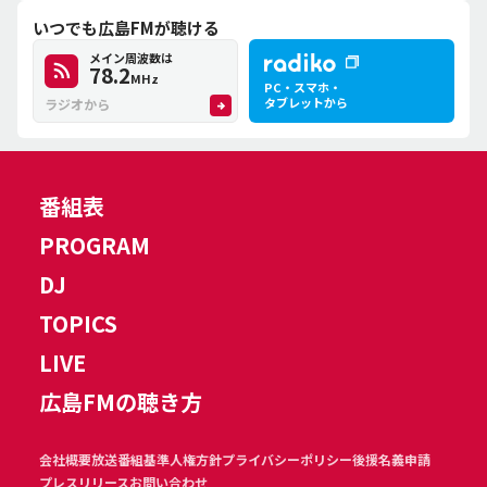
いつでも広島FMが聴ける
メイン周波数は
78.2
MHz
PC・スマホ・
タブレットから
ラジオから
番組表
PROGRAM
DJ
TOPICS
LIVE
広島FMの聴き方
会社概要
放送番組基準
人権方針
プライバシーポリシー
後援名義申請
プレスリリース
お問い合わせ