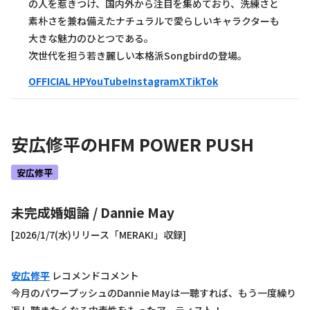
の人を惹きつけ、国内外から注目を集めており、洗練さと
素朴さを兼ね備えたナチュラルで愛らしいキャラクターも
大きな魅力のひとつである。
次世代を担う若き麗しい本格派Songbirdの登場。
OFFICIAL HP
YouTube
Instagram
X
TikTok
安広修平
のHFM POWER PUSH
安広修平
未完成婚姻論
/
Dannie May
[2026/1/7(水)リリース「MERAKI」収録]
安広修平
レコメンドコメント
今月のパワープッシュのDannie Mayは一聴すれば、もう一度繰り