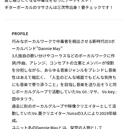
返し聴きたくなる中毒性をもったアーティスト！
ギターボーカルのマサさんは三次市出身！要チェックです！
PROFILE
巧みなボーカルワークで中毒者を続出させる新時代の3ボ
ーカルバンド”Dannie May”
3人独自の歌い分けやコーラスなどのボーカルワークに作
詞/作曲、アレンジ、コンセプトの立案とメンバーが役割
を分担しながら、あらゆる音楽ジャンルをブレンドし音楽
性はあえて幅広く、「人生のどんな場面でもどんな気持ち
にも音楽で寄り添うこと」を目指し音楽を送り出そうと同
じボーカルグループで活動していたVo.Gt.:マサ、 Vo.key.:
田中タリラ、
過去に別のボーカルグループや映像クリエイターとして活
動していたVo.兼クリエイター:Yunoの3人により2019年結
成。
ユニット名のDannie Mayとは、架空の人物として