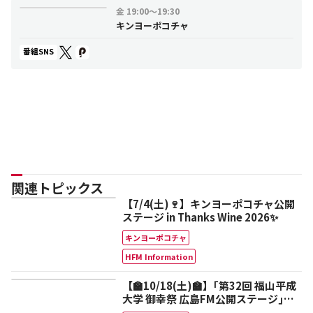
金
19:00～19:30
キンヨーポコチャ
番組SNS
関連トピックス
【7/4(土)🍷】キンヨーポコチャ公開
ステージ in Thanks Wine 2026✨
キンヨーポコチャ
HFM Information
【🏫10/18(土)🏫】｢第32回 福山平成
大学 御幸祭 広島FM公開ステージ｣に
鈴木鈴木が出演🎊