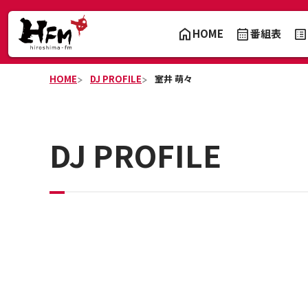
HOME
番組表
HOME
DJ PROFILE
室井 萌々
DJ PROFILE