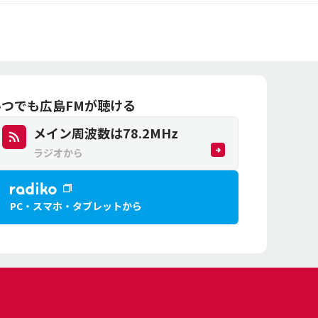
いつでも広島FMが聴ける
メイン周波数は
78.2
MHz
ラジオから
PC・スマホ・
タブレットから
NOW ON AIR
JET STREAM
24:00 ~ 24:55