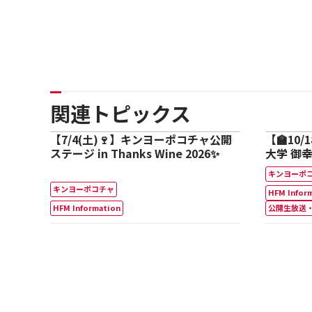
関連トピックス
【7/4(土)🍷】キンヨーポコチャ公開
【🏫10/
ステージ in Thanks Wine 2026✨
大学 御
鈴木鈴木
キンヨーポ
キンヨーポコチャ
HFM Infor
HFM Information
公開生放送