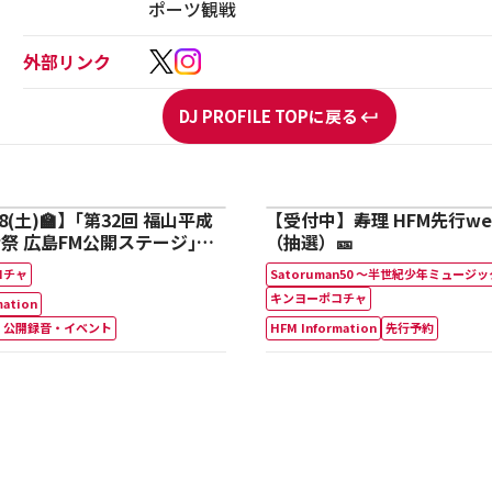
ポーツ観戦
外部リンク
DJ PROFILE TOPに戻る
18(土)🏫】｢第32回 福山平成
【受付中】寿理 HFM先行we
幸祭 広島FM公開ステージ｣に
（抽選）🎫
が出演🎊
コチャ
Satoruman50 ～半世紀少年ミュージ
キンヨーポコチャ
mation
・公開録音・イベント
HFM Information
先行予約