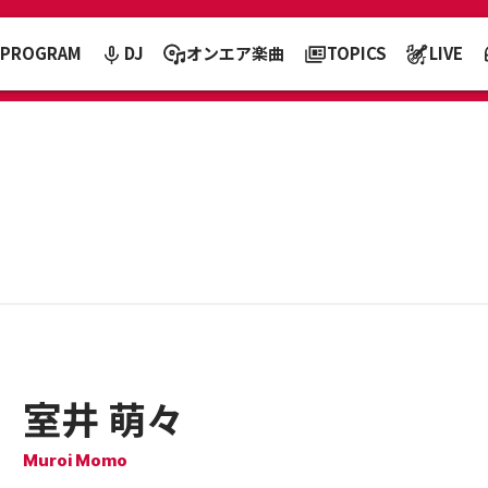
PROGRAM
DJ
オンエア楽曲
TOPICS
LIVE
室井 萌々
Muroi Momo