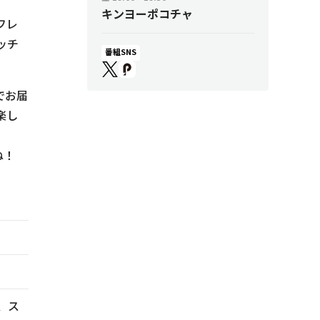
キンヨーポコチャ
フレ
ッチ
番組SNS
。
でお届
楽し
ね！
、ス