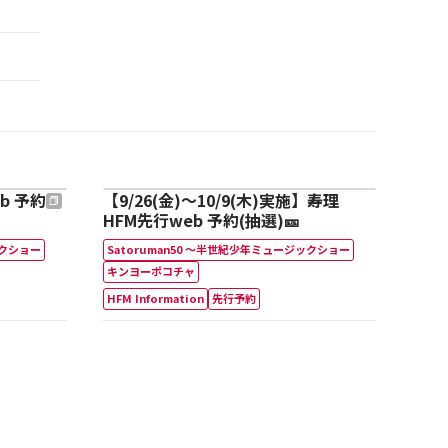
b 予約
【9/26(金)～10/9(木)実施】寿理
HFM先行web 予約(抽選)🎫
ックショー
Satoruman50 ～半世紀少年ミュージックショー
キンヨーポコチャ
HFM Information
先行予約