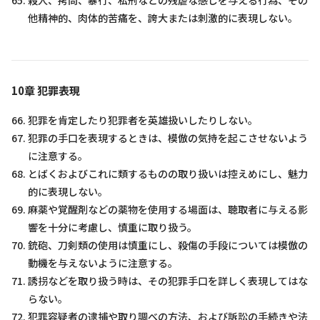
殺人、拷問、暴行、私刑などの残虐な感じを与える行為、その
他精神的、肉体的苦痛を、誇大または刺激的に表現しない。
10章 犯罪表現
犯罪を肯定したり犯罪者を英雄扱いしたりしない。
犯罪の手口を表現するときは、模倣の気持を起こさせないよう
に注意する。
とばくおよびこれに類するものの取り扱いは控えめにし、魅力
的に表現しない。
麻薬や覚醒剤などの薬物を使用する場面は、聴取者に与える影
響を十分に考慮し、慎重に取り扱う。
銃砲、刀剣類の使用は慎重にし、殺傷の手段については模倣の
動機を与えないように注意する。
誘拐などを取り扱う時は、その犯罪手口を詳しく表現してはな
らない。
犯罪容疑者の逮捕や取り調べの方法、および訴訟の手続きや法