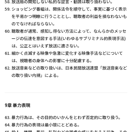
放送局の関知しない私的な証言・勧誘は取り扱わない。
ショッピング番組は、関係法令を順守して、事実に基づく表示
を平易かつ明瞭に行うこととし、聴取者の利益を損なわないも
のでなければならない。
聴取者が通常、感知し得ない方法によって、なんらかのメッセ
ージの伝達を意図する手法(いわゆるサブリミナル的表現手法)
は、公正とはいえず放送に適さない。
細かく点滅する映像や急激に変化する映像手法などについて
は、視聴者の身体への影響に十分配慮する。
放送音楽などの取り扱いは、日本民間放送連盟「放送音楽など
の取り扱い内規」による。
9章 暴力表現
暴力行為は、その目的のいかんをとわず否定的に取り扱う。
暴力行為の表現は最小限にとどめる。