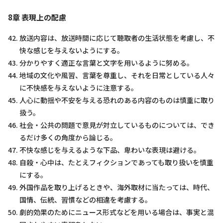
8章 表現上の配慮
放送内容は、放送時間に応じて聴取者の生活状態を考慮し、不
快な感じを与えないようにする。
分かりやすく適正な言葉と文字を用いるように努める。
地域の文化や風習、言葉を尊重し、それを日常としている人々
に不快感を与えないように注意する。
人心に動揺や不安を与える恐れのある内容のものは慎重に取り
扱う。
社会・公共の問題で意見が対立しているものについては、でき
るだけ多くの角度から論じる。
不快な感じを与えるような下品、卑わいな表現は避ける。
自殺・心中は、たとえフィクションであっても取り扱いを慎重
にする。
外国作品を取り上げるときや、海外取材に当たっては、時代、
国情、伝統、習慣などの相違を考慮する。
劇的効果のためにニュース形式などを用いる場合は、事実と混