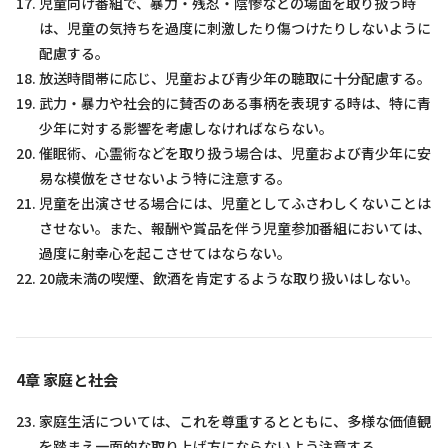
児童向け番組で、暴力・残忍・陰惨などの場面を取り扱う時
は、児童の気持ちを過度に刺激したり傷つけたりしないように
配慮する。
放送時間帯に応じ、児童および青少年の聴取に十分配慮する。
武力・暴力や社会的に賛否のある事柄を表現する時は、特に青
少年に対する影響を考慮しなければならない。
催眠術、心霊術などを取り扱う場合は、児童および青少年に安
易な模倣をさせないよう特に注意する。
児童を出演させる場合には、児童としてふさわしくないことは
させない。また、報酬や賞品を伴う児童参加番組においては、
過度に射幸心を起こさせてはならない。
20歳未満の喫煙、飲酒を肯定するような取り扱いはしない。
4章 家庭と社会
家庭生活については、これを尊重するとともに、多様な価値観
を踏まえ一面的な取り上げ方にならないよう注意する。