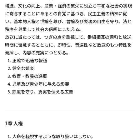
増進、文化の向上、産業・経済の繁栄に役立ち平和な社会の実現
に寄与することにあるとの自覚に基づき、民主主義の精神に従
い、基本的人権と世論を尊び、言論及び表現の自由を守り、法と
秩序を尊重して社会の信頼にこたえる。
放送に当たっては、つぎの点を重視して、番組相互の調和と放送
時間に留意するとともに、即時性、普遍性など放送のもつ特性を
発揮し、内容の充実につとめる。
正確で迅速な報道
健全な娯楽
教育・教養の進展
児童及び青少年に与える影響
節度を守り、真実を伝える広告
1章 人権
人命を軽視するような取り扱いはしない。