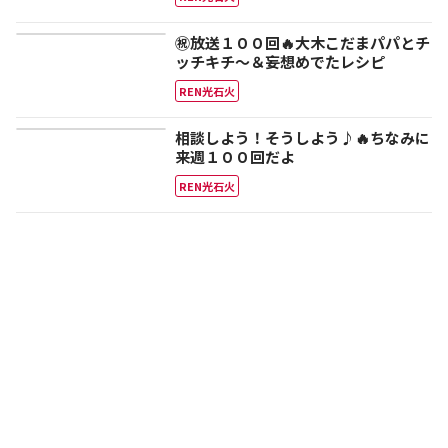
㊗放送１００回🔥大木こだまパパとチ
ッチキチ～＆妄想めでたレシピ
REN光石火
相談しよう！そうしよう♪🔥ちなみに
来週１００回だよ
REN光石火