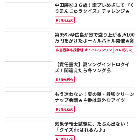
中田廉㊗３６歳！誕プレめざして『く
りまんじゅうクイズ』チャレンジ🔥
REN光石火
第95ﾜﾝ🐶広島が歌で盛り上がる🎶100
万円をかけたボーカルバトル開催🔥🎤
広島音楽応援番組 オトホレワンワン
REN光石火
【責任重大】夏ソングイントロクイ
ズ！間違えたら冬ソング☃
REN光石火
もう迷わない！夏の麵・最強クリーン
ナップ会議🔥４番は意外なアイツ
REN光石火
気象予報士試験に、たぶん出ない！
「クイズdeはれるん♪」
REN光石火