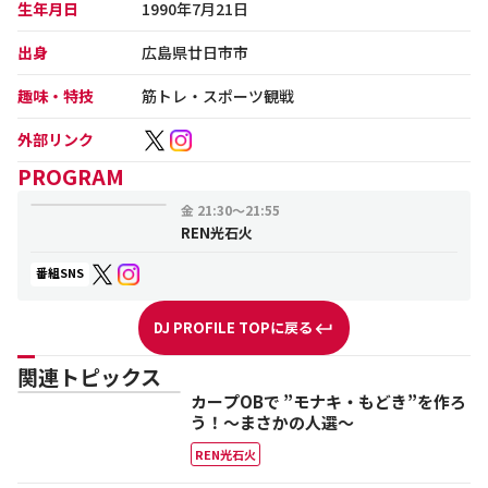
生年月日
1990年7月21日
出身
広島県廿日市市
趣味・特技
筋トレ・スポーツ観戦
外部リンク
PROGRAM
金
21:30～21:55
REN光石火
番組SNS
DJ PROFILE TOPに戻る
関連トピックス
カープOBで ”モナキ・もどき”を作ろ
う！～まさかの人選～
REN光石火