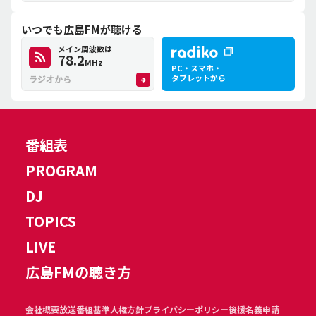
いつでも広島FMが聴ける
メイン周波数は
78.2
MHz
PC・スマホ・
タブレットから
ラジオから
番組表
PROGRAM
DJ
TOPICS
LIVE
広島FMの聴き方
会社概要
放送番組基準
人権方針
プライバシーポリシー
後援名義申請