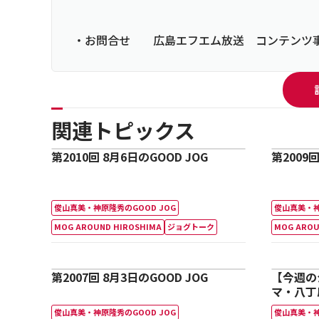
・お問合せ 広島エフエム放送 コンテンツ事業部 08
関連トピックス
第2010回 8月6日のGOOD JOG
第2009回
俊山真美・神原隆秀のGOOD JOG
俊山真美・神
MOG AROUND HIROSHIMA
ジョグトーク
MOG AROU
第2007回 8月3日のGOOD JOG
【今週の
マ・八丁
組」！！
俊山真美・神原隆秀のGOOD JOG
俊山真美・神