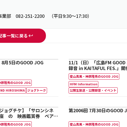
2-251-2200 （平日9:30～17:30）
記事一覧に戻る
 8月5日のGOOD JOG
11/1（日）「広島FM GOOD 
録音 in KAITAFUL FES.」
俊山真美・神原隆秀のGOOD JOG
原隆秀のGOOD JOG
HFM Information
ND HIROSHIMA
ジョグトーク
公開生放送・公開録音・イベント
ジョグチケ】「サロンシネ
第2006回 7月30日のGOOD 
座 の 映画鑑賞券 ペア1
原隆秀のGOOD JOG
俊山真美・神原隆秀のGOOD JOG