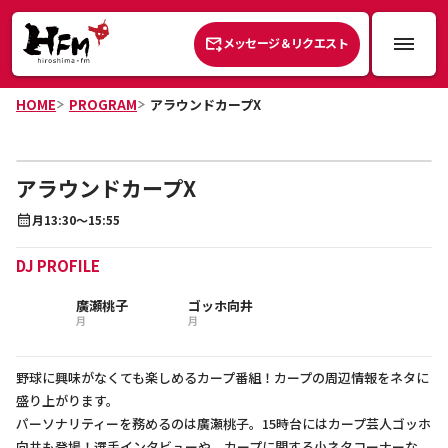
メッセージ＆リクエスト
HOME
PROGRAM
アラウンドカープX
アラウンドカープX
月
13:30～15:55
DJ PROFILE
廣瀬桃子
ゴッホ向井
月
月
野球に興味がなくても楽しめるカープ番組！カープの周辺情報をネタに
盛り上がります。
パーソナリティーを務めるのは廣瀬桃子。15時台にはカープ芸人ゴッホ
向井も登場！選手インタビューや、カープに関する小ネタコーナーな