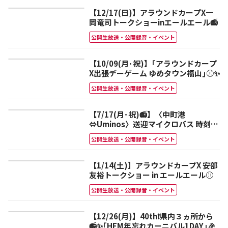
【12/17(日)】アラウンドカープX一
岡竜司トークショーinエールエール📻
公開生放送・公開録音・イベント
【10/09(月･祝)】｢アラウンドカープ
X出張デーゲーム ゆめタウン福山｣⚾✨
公開生放送・公開録音・イベント
【7/17(月･祝)📻】〈中町港
⇔Uminos〉送迎マイクロバス 時刻表
追記🚌💨 3番組同時公開生放送
公開生放送・公開録音・イベント
｢HFM海の日Uminosカーニバル１
DAY｣❗️
【1/14(土)】アラウンドカープX 安部
友裕トークショー in エールエール⚾
公開生放送・公開録音・イベント
【12/26(月)】40th❗️県内３ヵ所から
📻✨｢HFM年忘れカーニバル1DAY｣🎉