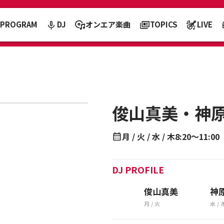
PROGRAM
DJ
オンエア楽曲
TOPICS
LIVE
俊山真美・神原
月 / 火 / 水 / 木
8:20～11:00
DJ PROFILE
俊山真美
神
月 / 火
水 / 