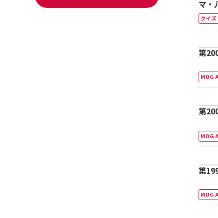
マ・
1組
クイズ
第20
MOG 
第20
MOG 
第19
MOG 