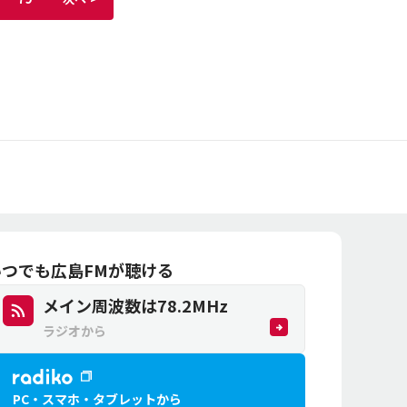
いつでも広島FMが聴ける
メイン周波数は
78.2
MHz
ラジオから
PC・スマホ・
タブレットから