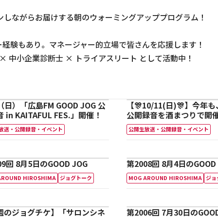
ンしながらお届けする朝のウォーミングアッププログラム！
ャー経験もあり。マネージャー的立場で皆さんを応援します！
 × 中小企業診断士 × トライアスリート として活動中！
1（日）「広島FM GOOD JOG 公
【🎊10/11(日)🎊】今年
 in KAITAFUL FES.」開催！
公開録音を酒まつりで開催
は小柳ゆき🎤
放送・公開録音・イベント
公開生放送・公開録音・イベント
09回 8月5日のGOOD JOG
第2008回 8月4日のGOOD 
AROUND HIROSHIMA
ジョグトーク
MOG AROUND HIROSHIMA
ジョ
週のジョグチケ】「サロンシネ
第2006回 7月30日のGOOD