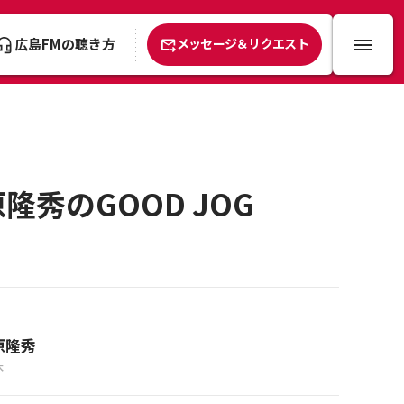
広島FMの聴き方
メッセージ＆リクエスト
隆秀のGOOD JOG
原隆秀
木