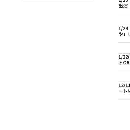
出演
1/
や」
1/2
トO
12
ート