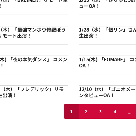
！
ューOA！
29（木）「最強マンボウ修羅ぼう
1/28（水）「個リン」さ
リモート出演！
生出演！
2(木) 「夜の本気ダンス」 コメン
1/15(木) 「FOMARE」 
A！
OA！
/11（木）「フレデリック」リモ
12/10（水）「ゴニオメ
生出演！
ンタビューOA！
...
1
2
3
4