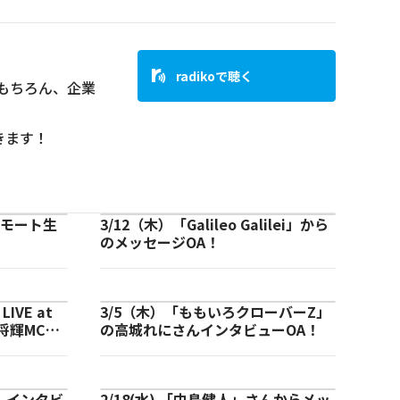
radikoで聴く
もちろん、企業
きます！
」リモート生
3/12（木）「Galileo Galilei」から
のメッセージOA！
LIVE at
3/5（木）「ももいろクローバーZ」
山本将輝MC出
の高城れにさんインタビューOA！
8」インタビ
2/18(水) 「中島健人」さんからメッ