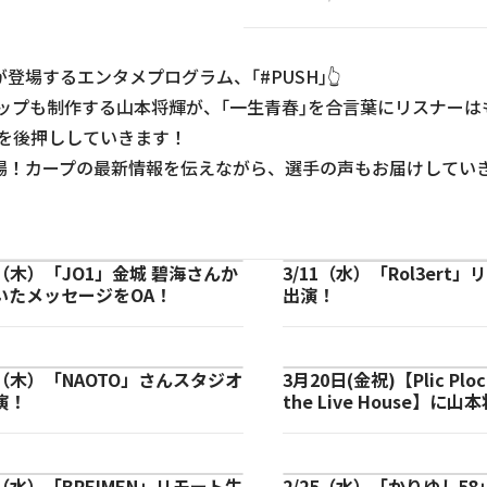
場するエンタメプログラム、｢#PUSH｣👆
ップも制作する山本将輝が、｢一生青春｣を合言葉にリスナーは
を後押ししていきます！
場！カープの最新情報を伝えながら、選手の声もお届けしてい
9（木）「JO1」金城 碧海さんか
3/11（水）「Rol3ert
いたメッセージをOA！
出演！
2（木）「NAOTO」さんスタジオ
3月20日(金祝)【Plic Ploc 
演！
the Live House】に
演！
5（水）「BREIMEN」リモート生
2/25（水）「かりゆし5