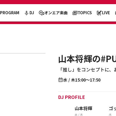
PROGRAM
DJ
オンエア楽曲
TOPICS
LIVE
山本将輝の#PU
「推し」をコンセプトに、
水 / 木
15:00～17:50
DJ PROFILE
山本将輝
ゴ
水 / 木
木