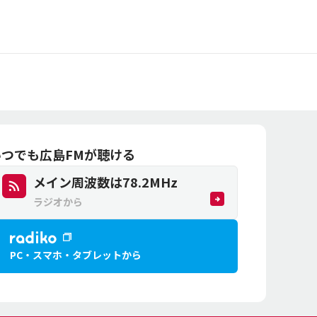
いつでも広島FMが聴ける
メイン周波数は
78.2
MHz
ラジオから
PC・スマホ・
タブレットから