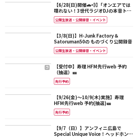
【6/28(日)開催🚗💨】｢オンエアでは
喋れない！3世代ラジオDJの本音トー
クショー｣@アンフィニ広島 廿日市店
公開生放送・公開録音・イベント
【3/8(日)】H-Junk Factory＆
Satoruman50の ものづくり公開録音
公開生放送・公開録音・イベント
【受付中】寿理 HFM先行web 予約
（抽選）🎫
先行予約
【9/26(金)～10/9(木)実施】寿理
HFM先行web 予約(抽選)🎫
先行予約
【9/7（日）】アンフィニ広島で
Special Unique Voice！ヘッドホンお