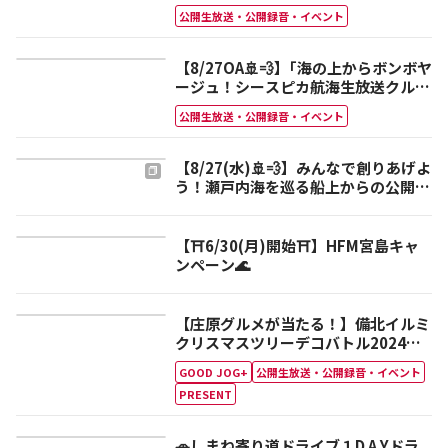
じさん ＆ 半世紀少年たちの公開ミュ
公開生放送・公開録音・イベント
ージックトークショー
【8/27OA🚢💨】｢海の上からボンボヤ
ージュ！シースピカ航海生放送クルー
ズ｣
公開生放送・公開録音・イベント
【8/27(水)🚢💨】みんなで創りあげよ
う！瀬戸内海を巡る船上からの公開生
放送🌊📻
【⛩6/30(月)開始⛩】HFM宮島キャ
ンペーン🌊
【庄原グルメが当たる！】備北イルミ
クリスマスツリーデコバトル2024、
投票スタート！
GOOD JOG+
公開生放送・公開録音・イベント
PRESENT
🚗しまね寄り道ドライブ１D A Yドラ