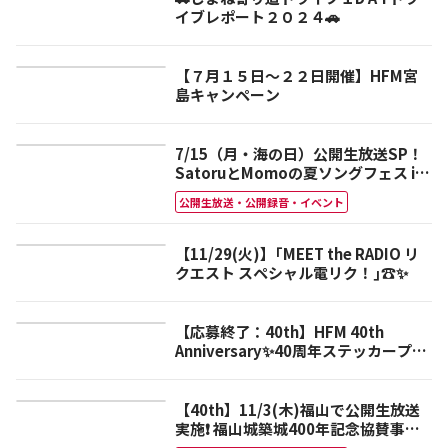
イブレポート２０２４🚗
【７月１５日～２２日開催】HFM宮
島キャンペーン
7/15（月・海の日）公開生放送SP！
SatoruとMomoの夏ソングフェス in
下蒲刈
公開生放送・公開録音・イベント
【11/29(火)】｢MEET the RADIO リ
クエスト スペシャル電リク！｣☎✨
【応募終了：40th】HFM 40th
Anniversary✨40周年ステッカープレ
ゼント🎁
【40th】11/3(木)福山で公開生放送
実施❗️ 福山城築城400年記念協賛事業
広島FM開局40周年 HFMホリデイカー